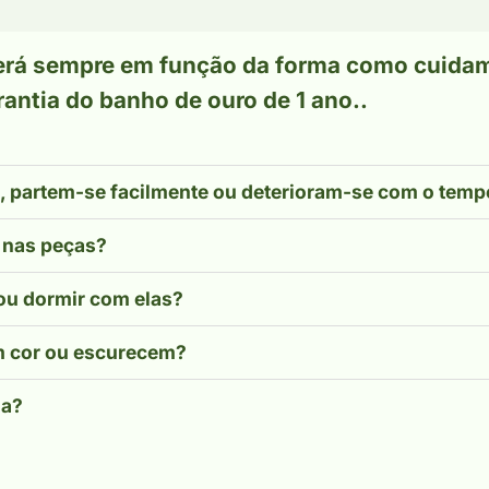
será sempre em função da forma como cuid
ntia do banho de ouro de 1 ano..
l, partem-se facilmente ou deterioram-se com o tem
 nas peças?
 ou dormir com elas?
m cor ou escurecem?
ia?