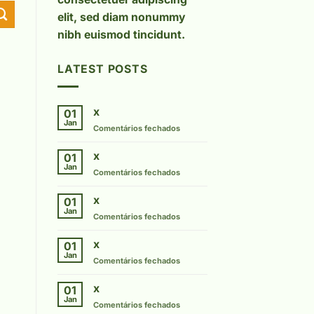
elit, sed diam nonummy
nibh euismod tincidunt.
LATEST POSTS
x
01
Jan
em
Comentários fechados
x
x
01
Jan
em
Comentários fechados
x
x
01
Jan
em
Comentários fechados
x
x
01
Jan
em
Comentários fechados
x
x
01
Jan
em
Comentários fechados