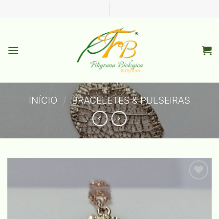
Skip
to
content
INÍCIO
/
BRACELETES & PULSEIRAS
Add to
wishlist